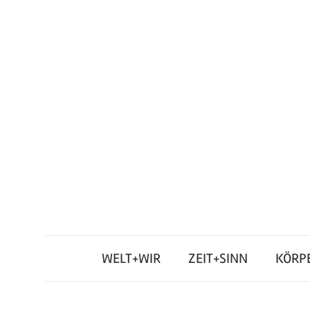
Zum
Inhalt
springen
Junges
Standpunkt
Themenmagazin
WELT+WIR
ZEIT+SINN
KÖRP