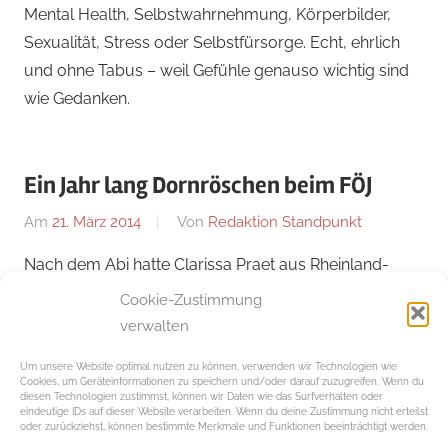
Mental Health, Selbstwahrnehmung, Körperbilder,
Sexualität, Stress oder Selbstfürsorge. Echt, ehrlich
und ohne Tabus – weil Gefühle genauso wichtig sind
wie Gedanken.
Ein Jahr lang Dornröschen beim FÖJ
Am
21. März 2014
Von
Redaktion Standpunkt
In
KÖRPER+GE
Nach dem Abi hatte Clarissa Praet aus Rheinland-
Pfalz wie viele Abiturienten mit ihr noch nicht gewusst,
Cookie-Zustimmung
was sie genau machen wollte, oder in welche
verwalten
berufliche Richtung es sie einmal verschlägt. Hier
Um unsere Website optimal nutzen zu können, verwenden wir Technologien wie
schreibt sie über ihren Weg nach dem …
Cookies, um Geräteinformationen zu speichern und/oder darauf zuzugreifen. Wenn du
diesen Technologien zustimmst, können wir Daten wie das Surfverhalten oder
eindeutige IDs auf dieser Website verarbeiten. Wenn du deine Zustimmung nicht erteilst
Weiterlesen
oder zurückziehst, können bestimmte Merkmale und Funktionen beeinträchtigt werden.