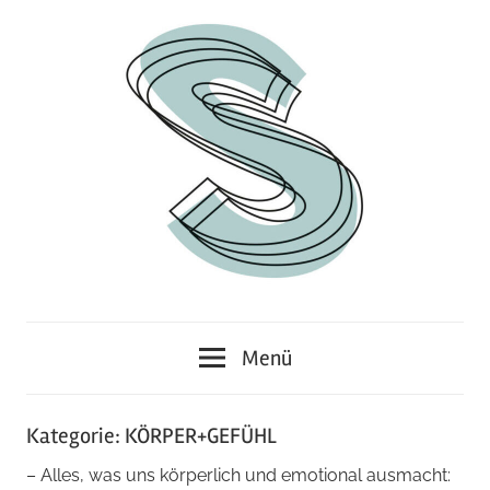
Zum
Inhalt
springen
Junges
Standpunkt
Themenmagazin
Menü
Kategorie:
KÖRPER+GEFÜHL
– Alles, was uns körperlich und emotional ausmacht: