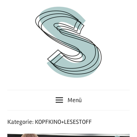
Zum
Inhalt
springen
Junges
Standpunkt
Themenmagazin
Menü
Kategorie:
KOPFKINO+LESESTOFF