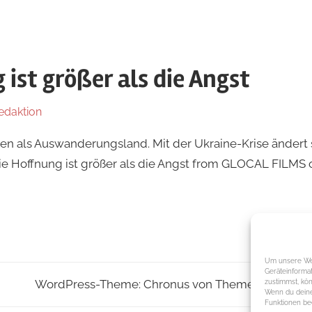
ist größer als die Angst
edaktion
In
KÖRPER+GEFÜHL
len als Auswanderungsland. Mit der Ukraine-Krise ändert
ie Hoffnung ist größer als die Angst from GLOCAL FILMS 
Um unsere Web
Geräteinforma
WordPress-Theme: Chronus von ThemeZee.
zustimmst, kön
Wenn du deine
Funktionen bee