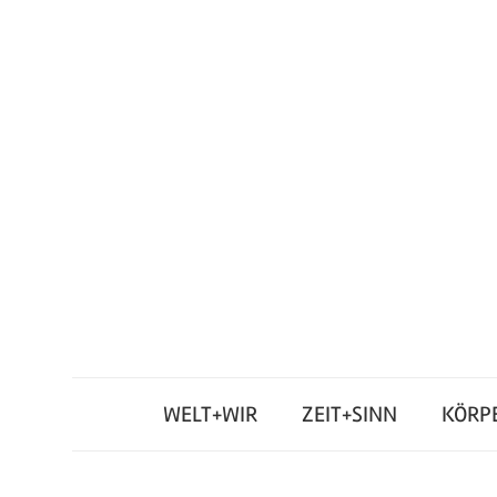
Zum
Inhalt
springen
Junges
Standpunkt
Themenmagazin
WELT+WIR
ZEIT+SINN
KÖRP