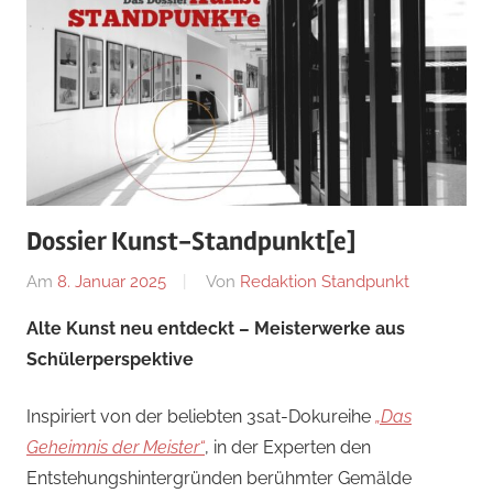
Dossier Kunst-Standpunkt[e]
Am
8. Januar 2025
Von
Redaktion Standpunkt
In
KÖRPER+
Alte Kunst neu entdeckt – Meisterwerke aus
MENSCH+
Schülerperspektive
Inspiriert von der beliebten 3sat-Dokureihe
„Das
Geheimnis
der Meister“
, in der Experten den
Entstehungshintergründen berühmter Gemälde