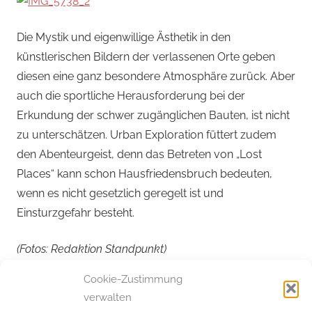
Die Mystik und eigenwillige Ästhetik in den
künstlerischen Bildern der verlassenen Orte geben
diesen eine ganz besondere Atmosphäre zurück. Aber
auch die sportliche Herausforderung bei der
Erkundung der schwer zugänglichen Bauten, ist nicht
zu unterschätzen. Urban Exploration füttert zudem
den Abenteurgeist, denn das Betreten von „Lost
Places“ kann schon Hausfriedensbruch bedeuten,
wenn es nicht gesetzlich geregelt ist und
Einsturzgefahr besteht.
(Fotos: Redaktion Standpunkt)
Cookie-Zustimmung
Beitragsnavigation
Vorheriger Beitrag
Nächster Beitrag
verwalten
Europa einstimmig – ein
Skandalöse