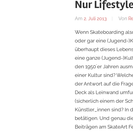
Nur Lifestyl
Am
2. Juli 2013
Von
R
Wenn Skateboarding also 
oder gar eine (Jugend-)
überhaupt dieses Lebensg
eine ganze (Jugend-)Kult
den 1950´er Jahren ausm
einer Kultur sind? Welch
der Antwort auf die Fragen
Deck als Leinwand umfunk
(sicherlich einem der S
Künstler_innen sind? In 
betätigen. Und genau die
Beiträgen am SkateArt Fes