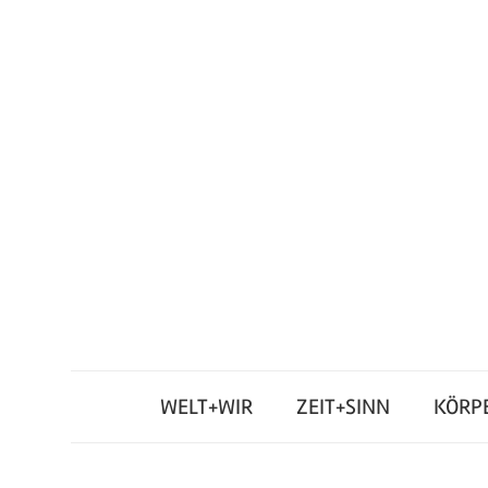
Zum
Inhalt
springen
Junges
Standpunkt
Themenmagazin
WELT+WIR
ZEIT+SINN
KÖRP