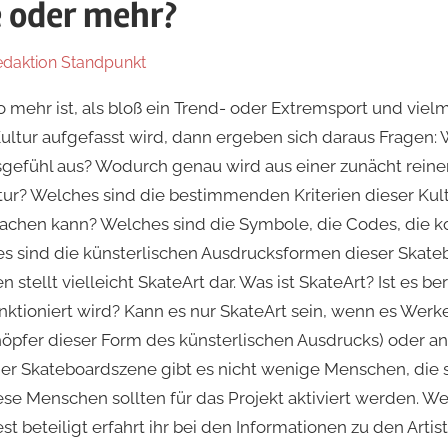
e oder mehr?
edaktion Standpunkt
In
ZEIT+SINN
mehr ist, als bloß ein Trend- oder Extremsport und viel
Kultur aufgefasst wird, dann ergeben sich daraus Fragen
efühl aus? Wodurch genau wird aus einer zunächt reinen 
ur? Welches sind die bestimmenden Kriterien dieser Kultu
achen kann? Welches sind die Symbole, die Codes, die ko
es sind die künsterlischen Ausdrucksformen dieser Skateb
 stellt vielleicht SkateArt dar. Was ist SkateArt? Ist es be
tioniert wird? Kann es nur SkateArt sein, wenn es Werke
chöpfer dieser Form des künsterlischen Ausdrucks) oder 
der Skateboardszene gibt es nicht wenige Menschen, die s
se Menschen sollten für das Projekt aktiviert werden. We
t beteiligt erfahrt ihr bei den Informationen zu den Arti