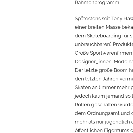
Rahmenprogramm.
Spätestens seit Tony Ha
einer breiten Masse bek
dem Skateboarding für si
unbrauchbaren) Produkte
Große Sportwarenfirmen 
Designer_innen-Mode hat 
Der letzte große Boom h
den letzten Jahren vermu
Skaten an (immer mehr pri
jedoch kaum jemand so l
Rollen geschaffen wurde,
dem Ordnungsamt und der
mehr als nur jugendlich 
öffentlichen Eigentums o