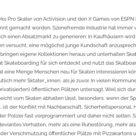
wks Pro Skater von Activision und den X Games von ESPN 
annt gemacht worden. Szenefremde Industrie hat immer w
ch einen Absatzmarkt zu generieren: In Kaufhäusern wird m
n versucht, eine möglichst junge Kundschaft anzusprec
bringen eigene Kollektionen heraus und unterhalten Ska
Skateboarding für sich entdeckt und nutzt das Skatboard a
at eine Menge Menschen neu für Skaten interessieren kön
tlich mehr Sktater_innen, als je zuvor. In vielen Kommune
vatisierten) öffentlichen Plätzen untersagt. Weil sich du
eicht vom Skaten abhalten lässt, besonders, wenn der Sp
 ist der Konflikt mit Nachbarschaft, Sicherheitspersonal,
 Polizei fast vorprogrammiert und daher nicht selten. S
deviantes Verhalten, mehr als eine Ruhestörung, mehr als
der Verschmutzung öffentlicher Plätze mit Pizzakartons 