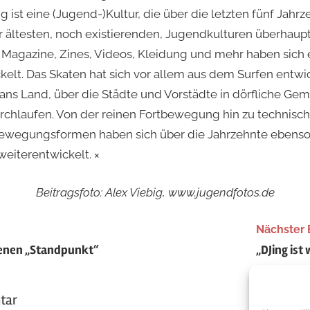
 ist eine (Jugend-)Kultur, die über die letzten fünf Jahr
r ältesten, noch existierenden, Jugendkulturen überhaupt.
, Magazine, Zines, Videos, Kleidung und mehr haben sic
lt. Das Skaten hat sich vor allem aus dem Surfen entwic
ns Land, über die Städte und Vorstädte in dörfliche Ge
rchlaufen. Von der reinen Fortbewegung hin zu technisc
Bewegungsformen haben sich über die Jahrzehnte ebenso 
eiterentwickelt. ×
Beitragsfoto: Alex Viebig, www.jugendfotos.de
tion
Nächster 
enen „Standpunkt“
„DJing ist
tar