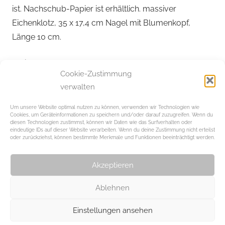
ist. Nachschub-Papier ist erhältlich. massiver
Eichenklotz, 35 x 17,4 cm Nagel mit Blumenkopf,
Länge 10 cm.
Preis: ab 9,90€
Cookie-Zustimmung
verwalten
Vorgeschlagen von
inside living – Freude an
schönen Dingen
| Viersener Strasse 51 – 41061
Um unsere Website optimal nutzen zu können, verwenden wir Technologien wie
Cookies, um Geräteinformationen zu speichern und/oder darauf zuzugreifen. Wenn du
Mönchengladbach | Telefon: 02161 – 293100 Telefax:
diesen Technologien zustimmst, können wir Daten wie das Surfverhalten oder
02161 – 293102
eindeutige IDs auf dieser Website verarbeiten. Wenn du deine Zustimmung nicht erteilst
oder zurückziehst, können bestimmte Merkmale und Funktionen beeinträchtigt werden.
Beitragsnavigation
Vorheriger Beitrag
Nächster Beitrag
Akzeptieren
Im Check: Das Kolumba
So machen Gutscheine
Kunstmuseum in Köln
Freude!
Ablehnen
Einstellungen ansehen
WordPress-Theme: Chronus von ThemeZee.