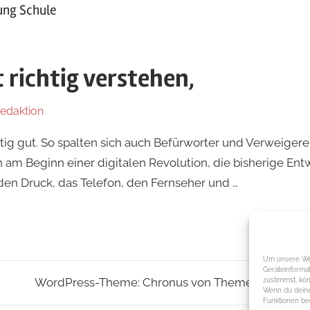
rung Schule
 richtig verstehen,
redaktion
In
ZEIT+SINN
chtig gut. So spalten sich auch Befürworter und Verweiger
 am Beginn einer digitalen Revolution, die bisherige En
en Druck, das Telefon, den Fernseher und …
Um unsere Web
Geräteinforma
WordPress-Theme: Chronus von ThemeZee.
zustimmst, kön
Wenn du deine
Funktionen bee