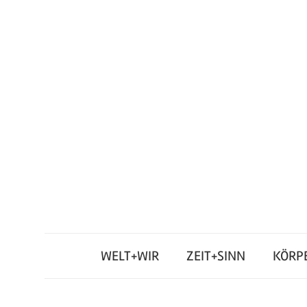
Zum
Inhalt
springen
Junges
Standpunkt
Themenmagazin
WELT+WIR
ZEIT+SINN
KÖRP