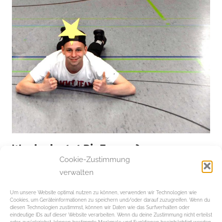
Was bedeutet Dir Europa?
Cookie-Zustimmung
Am
4. April 2019
Von
redaktion
In
verwalten
POLITIK
Was bedeutet es in Europa zu leben? Wie soll Europa
Um unsere Website optimal nutzen zu können, verwenden wir Technologien wie
Cookies, um Geräteinformationen zu speichern und/oder darauf zuzugreifen. Wenn du
mit den Herausforderungen der Zukunft umgehen?
diesen Technologien zustimmst, können wir Daten wie das Surfverhalten oder
Welche Chancen und Möglichkeiten bietet Europa
eindeutige IDs auf dieser Website verarbeiten. Wenn du deine Zustimmung nicht erteilst