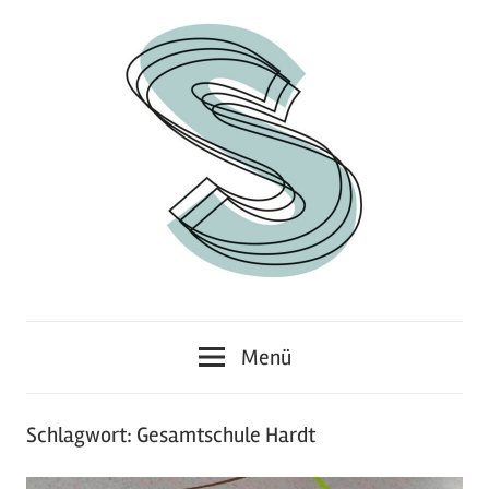
Zum
Inhalt
springen
Junges
Standpunkt
Themenmagazin
Menü
Schlagwort:
Gesamtschule Hardt