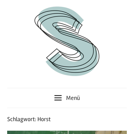
Zum
Inhalt
springen
Junges
Standpunkt
Themenmagazin
Menü
Schlagwort:
Horst