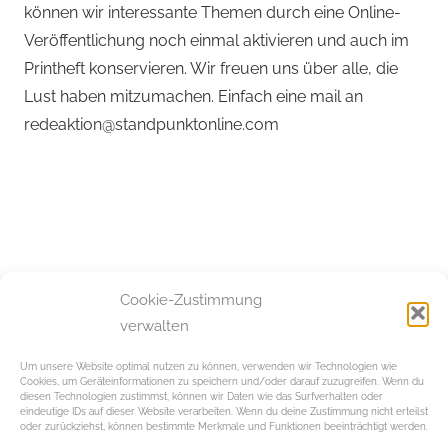
können wir interessante Themen durch eine Online-
Veröffentlichung noch einmal aktivieren und auch im
Printheft konservieren. Wir freuen uns über alle, die
Lust haben mitzumachen. Einfach eine mail an
redeaktion@standpunktonline.com
Cookie-Zustimmung
verwalten
Beitragsnavigation
Schlagwörter:
Vorheriger Beitrag
Nächster Beitrag
Backstage & Onstage
Jetzt wird’s gläsern
Whats
Um unsere Website optimal nutzen zu können, verwenden wir Technologien wie
Cookies, um Geräteinformationen zu speichern und/oder darauf zuzugreifen. Wenn du
beim Potpourri
App
diesen Technologien zustimmst, können wir Daten wie das Surfverhalten oder
eindeutige IDs auf dieser Website verarbeiten. Wenn du deine Zustimmung nicht erteilst
Messenger
oder zurückziehst, können bestimmte Merkmale und Funktionen beeinträchtigt werden.
Schreibe einen Kommentar
Digitale