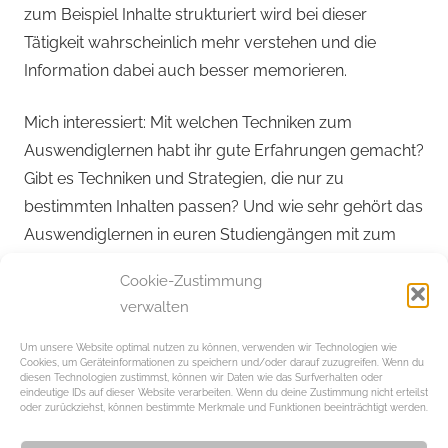
zum Beispiel Inhalte strukturiert wird bei dieser
Tätigkeit wahrscheinlich mehr verstehen und die
Information dabei auch besser memorieren.
Mich interessiert: Mit welchen Techniken zum
Auswendiglernen habt ihr gute Erfahrungen gemacht?
Gibt es Techniken und Strategien, die nur zu
bestimmten Inhalten passen? Und wie sehr gehört das
Auswendiglernen in euren Studiengängen mit zum
Uni-Alltag?
Cookie-Zustimmung
verwalten
Beitragsnavigation
Schlagwörter:
Vorheriger Beitrag
Nächster Beitrag
435 Filme in 11 Tagen
„Tu jest Polska – Hier ist
Lernen
,
Um unsere Website optimal nutzen zu können, verwenden wir Technologien wie
Cookies, um Geräteinformationen zu speichern und/oder darauf zuzugreifen. Wenn du
Polen“
Schule
,
diesen Technologien zustimmst, können wir Daten wie das Surfverhalten oder
eindeutige IDs auf dieser Website verarbeiten. Wenn du deine Zustimmung nicht erteilst
Uni
oder zurückziehst, können bestimmte Merkmale und Funktionen beeinträchtigt werden.
Schreibe einen Kommentar