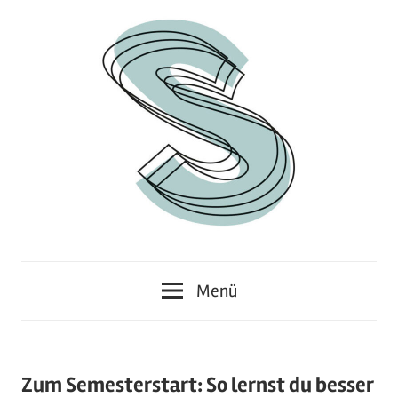
Zum
Inhalt
springen
Junges
Standpunkt
Themenmagazin
Menü
Zum Semesterstart: So lernst du besser