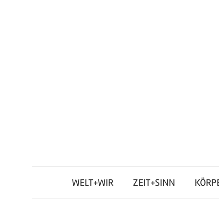
Zum
Inhalt
springen
Junges
Standpunkt
Themenmagazin
WELT+WIR
ZEIT+SINN
KÖRP