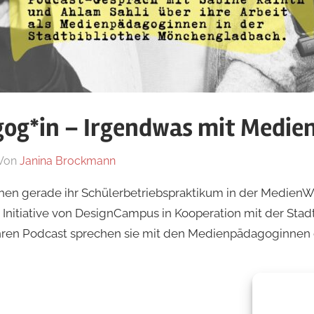
og*in – Irgendwas mit Medie
Von
Janina Brockmann
In
DIGITALES+GAMING
hen gerade ihr Schülerbetriebspraktikum in der MedienWe
 Initiative von DesignCampus in Kooperation mit der Stad
ren Podcast sprechen sie mit den Medienpädagoginnen d