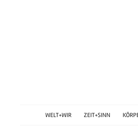
Zum
Inhalt
springen
Junges
Standpunkt
Themenmagazin
WELT+WIR
ZEIT+SINN
KÖRP