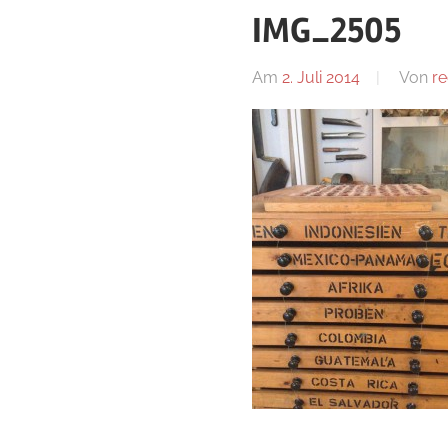
IMG_2505
Am
2. Juli 2014
Von
re