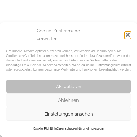
Beitragsnavigation
Vorheriger Beitrag
Cookie-Zustimmung
„Ein Kunststudium
verwalten
verändert den
Menschen“
Um unsere Website optimal nutzen zu können, verwenden wir Technologien wie
Cookies, um Geräteinformationen zu speichern und/oder darauf zuzugreifen. Wenn du
diesen Technologien zustimmst, können wir Daten wie das Surfverhalten oder
eindeutige IDs auf dieser Website verarbeiten. Wenn du deine Zustimmung nicht erteilst
Schreibe einen Kommentar
oder zurückziehst, können bestimmte Merkmale und Funktionen beeinträchtigt werden.
Du musst
angemeldet
sein, um einen Kommentar
Akzeptieren
abzugeben.
Ablehnen
WordPress-Theme: Chronus von ThemeZee.
Einstellungen ansehen
Cookie-Richtlinie
Datenschutzerklärung
Impressum