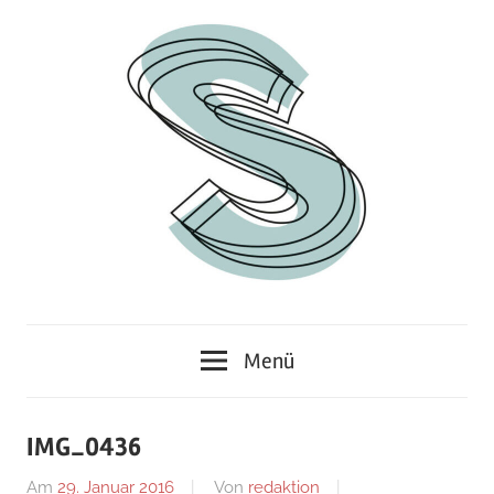
Zum
Inhalt
springen
Junges
Standpunkt
Themenmagazin
Menü
IMG_0436
Am
29. Januar 2016
Von
redaktion