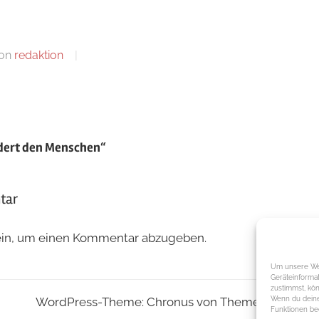
on
redaktion
tion
dert den Menschen“
tar
in, um einen Kommentar abzugeben.
Um unsere Web
Geräteinforma
zustimmst, kön
WordPress-Theme: Chronus von ThemeZee.
Wenn du deine
Funktionen bee