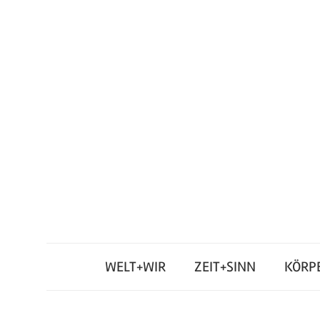
Zum
Inhalt
springen
Junges
Standpunkt
Themenmagazin
WELT+WIR
ZEIT+SINN
KÖRP