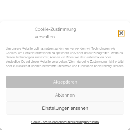
Beitragsnavigation
Vorheriger Beitrag
Cookie-Zustimmung
„Ein Kunststudium
verwalten
verändert den
Menschen“
Um unsere Website optimal nutzen zu können, verwenden wir Technologien wie
Cookies, um Geräteinformationen zu speichern und/oder darauf zuzugreifen. Wenn du
diesen Technologien zustimmst, können wir Daten wie das Surfverhalten oder
eindeutige IDs auf dieser Website verarbeiten. Wenn du deine Zustimmung nicht erteilst
Schreibe einen Kommentar
oder zurückziehst, können bestimmte Merkmale und Funktionen beeinträchtigt werden.
Du musst
angemeldet
sein, um einen Kommentar
Akzeptieren
abzugeben.
Ablehnen
WordPress-Theme: Chronus von ThemeZee.
Einstellungen ansehen
Cookie-Richtlinie
Datenschutzerklärung
Impressum