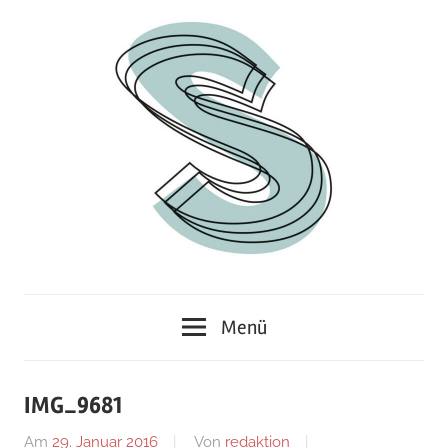
Zum
Inhalt
springen
Junges
Standpunkt
Themenmagazin
Menü
IMG_9681
Am
29. Januar 2016
Von
redaktion