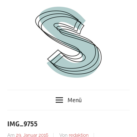
Zum
Inhalt
springen
Junges
Standpunkt
Themenmagazin
Menü
IMG_9755
Am
29. Januar 2016
Von
redaktion