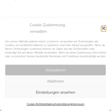
Beitragsnavigation
Vorheriger Beitrag
Cookie-Zustimmung
„Ein Kunststudium
verwalten
verändert den
Menschen“
Um unsere Website optimal nutzen zu können, verwenden wir Technologien wie
Cookies, um Geräteinformationen zu speichern und/oder darauf zuzugreifen. Wenn du
diesen Technologien zustimmst, können wir Daten wie das Surfverhalten oder
eindeutige IDs auf dieser Website verarbeiten. Wenn du deine Zustimmung nicht erteilst
Schreibe einen Kommentar
oder zurückziehst, können bestimmte Merkmale und Funktionen beeinträchtigt werden.
Du musst
angemeldet
sein, um einen Kommentar
Akzeptieren
abzugeben.
Ablehnen
WordPress-Theme: Chronus von ThemeZee.
Einstellungen ansehen
Cookie-Richtlinie
Datenschutzerklärung
Impressum