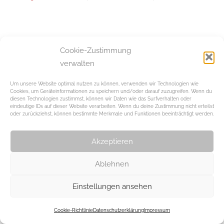
Beitragsnavigation
Vorheriger Beitrag
Cookie-Zustimmung
„Ein Kunststudium
verwalten
verändert den
Menschen“
Um unsere Website optimal nutzen zu können, verwenden wir Technologien wie
Cookies, um Geräteinformationen zu speichern und/oder darauf zuzugreifen. Wenn du
diesen Technologien zustimmst, können wir Daten wie das Surfverhalten oder
eindeutige IDs auf dieser Website verarbeiten. Wenn du deine Zustimmung nicht erteilst
Schreibe einen Kommentar
oder zurückziehst, können bestimmte Merkmale und Funktionen beeinträchtigt werden.
Du musst
angemeldet
sein, um einen Kommentar
Akzeptieren
abzugeben.
Ablehnen
WordPress-Theme: Chronus von ThemeZee.
Einstellungen ansehen
Cookie-Richtlinie
Datenschutzerklärung
Impressum