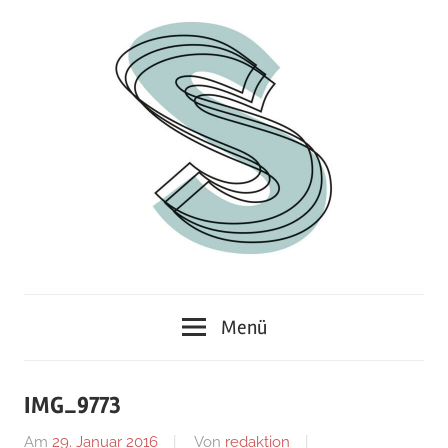
Zum
Inhalt
springen
Junges
Standpunkt
Themenmagazin
Menü
IMG_9773
Am
29. Januar 2016
Von
redaktion