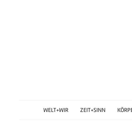
Zum
Inhalt
springen
Junges
Standpunkt
Themenmagazin
WELT+WIR
ZEIT+SINN
KÖRP