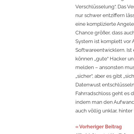
Verschlüsselung“. Das Ve
nur schwer entziffern l
eine komplizierte Angele
Chance größer, dass auch
System ist komplett vor 
Softwareentwicklern. Ist 
können „gute“ Hacker un
melden – ansonsten muss 
„sicher“, aber es gibt „s
Datenwust entschlüsseln 
Fahrradschloss geht es d
indem man den Aufwand z
auch völlig unklar, hint
Beitragsnaviga
Vorheriger Beitrag