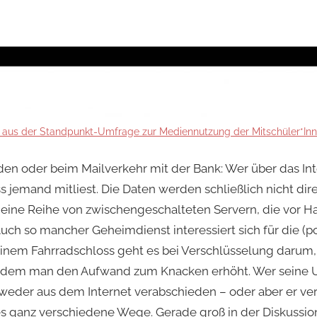
 aus der Standpunkt-Umfrage zur Mediennutzung der Mitschüler*Inn
den oder beim Mailverkehr mit der Bank: Wer über das In
 jemand mitliest. Die Daten werden schließlich nicht dire
 eine Reihe von zwischengeschalteten Servern, die vor 
Auch so mancher Geheimdienst interessiert sich für die (po
einem Fahrradschloss geht es bei Verschlüsselung darum, 
indem man den Aufwand zum Knacken erhöht. Wer seine U
ntweder aus dem Internet verabschieden – oder aber er ver
 es ganz verschiedene Wege. Gerade groß in der Diskussi