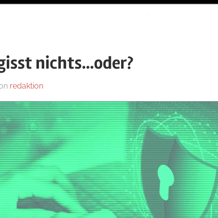
gisst nichts…oder?
on
redaktion
In
ZEIT+SINN