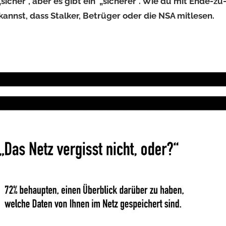
 „sicher“, aber es gibt ein „sicherer“. Wie du mit Ende-
annst, dass Stalker, Betrüger oder die NSA mitlesen.