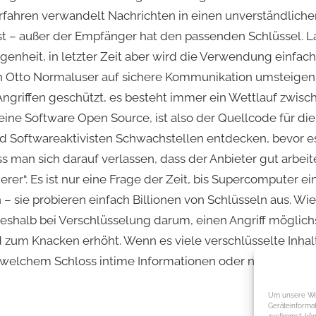
rfahren verwandelt Nachrichten in einen unverständliche
ässt – außer der Empfänger hat den passenden Schlüssel.
genheit, in letzter Zeit aber wird die Verwendung einfac
 Otto Normaluser auf sichere Kommunikation umsteigen. B
Angriffen geschützt, es besteht immer ein Wettlauf zwisc
eine Software Open Source, ist also der Quellcode für die 
d Softwareaktivisten Schwachstellen entdecken, bevor es
man sich darauf verlassen, dass der Anbieter gut arbeitet
icherer“. Es ist nur eine Frage der Zeit, bis Supercomputer
– sie probieren einfach Billionen von Schlüsseln aus. Wi
eshalb bei Verschlüsselung darum, einen Angriff möglich
um Knacken erhöht. Wenn es viele verschlüsselte Inhalt
er welchem Schloss intime Informationen oder nur Katzenbi
tion
Um unsere Web
Geräteinforma