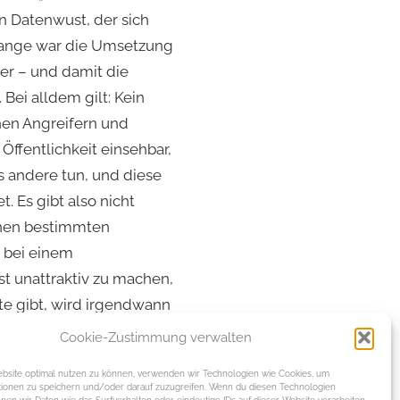
n Datenwust, der sich
 Lange war die Umsetzung
her – und damit die
ei alldem gilt: Kein
hen Angreifern und
Öffentlichkeit einsehbar,
 andere tun, und diese
. Es gibt also nicht
 einen bestimmten
e bei einem
st unattraktiv zu machen,
e gibt, wird irgendwann
lder liegen.
Cookie-Zustimmung verwalten
site optimal nutzen zu können, verwenden wir Technologien wie Cookies, um
Nächster Beitrag
tionen zu speichern und/oder darauf zuzugreifen. Wenn du diesen Technologien